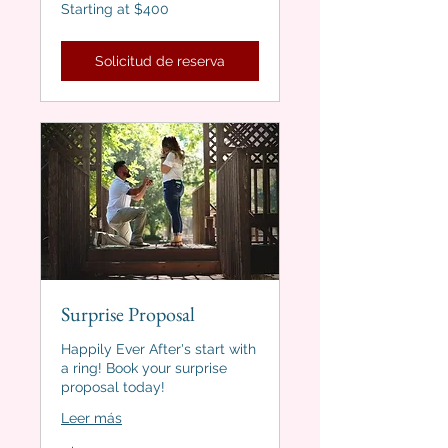
Starting
Starting at $400
at
$400
Solicitud de reserva
Surprise Proposal
Happily Ever After's start with
a ring! Book your surprise
proposal today!
Leer más