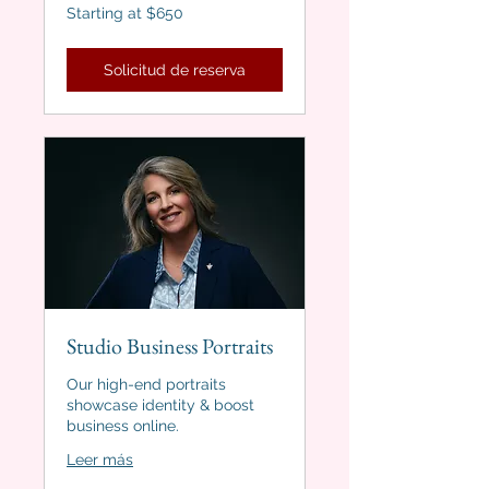
Starting
Starting at $650
at
$650
Solicitud de reserva
Studio Business Portraits
Our high-end portraits
showcase identity & boost
business online.
Leer más