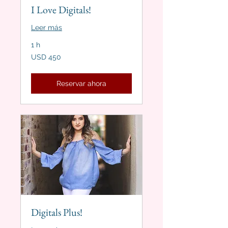
I Love Digitals!
Leer más
1 h
450
USD 450
dólares
estadounidenses
Reservar ahora
Digitals Plus!