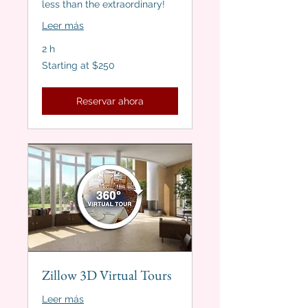
less than the extraordinary!
Leer más
2 h
Starting
Starting at $250
at
$250
Reservar ahora
Zillow 3D Virtual Tours
Leer más