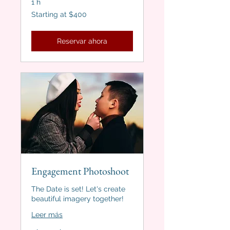
1 h
Starting
Starting at $400
at
$400
Reservar ahora
Engagement Photoshoot
The Date is set! Let's create
beautiful imagery together!
Leer más