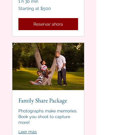
1 h 30 min
Starting
Starting at $500
at
$500
Reservar ahora
Family Share Package
Photographs make memories.
Book you shoot to capture
more!
Leer más