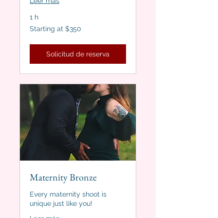
Leer más
1 h
Starting
Starting at $350
at
$350
Solicitud de reserva
Maternity Bronze
Every maternity shoot is
unique just like you!