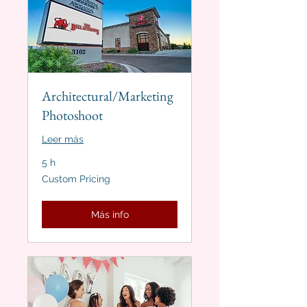
Architectural/Marketing
Photoshoot
Leer más
5 h
Custom
Custom Pricing
Pricing
Más info