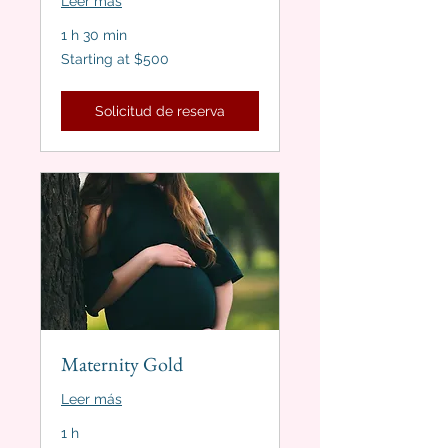
Leer más
1 h 30 min
Starting
Starting at $500
at
$500
Solicitud de reserva
Maternity Gold
Leer más
1 h