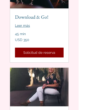
Download & Go!
Leer más
45 min
350
USD 350
dólares
estadounidenses
Solicitud de reserva