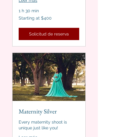
Leer más
1 h 30 min
Starting
Starting at $400
at
$400
Solicitud de reserva
Maternity Silver
Every maternity shoot is
unique just like you!