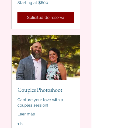
Starting
Starting at $600
at
$600
Solicitud de reserva
Couples Photoshoot
Capture your love with a
couples session!
Leer más
1 h