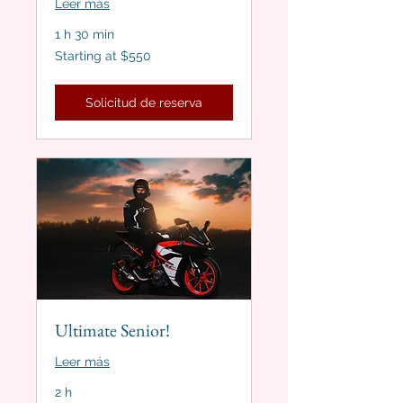
Leer más
1 h 30 min
Starting
Starting at $550
at
$550
Solicitud de reserva
Ultimate Senior!
Leer más
2 h