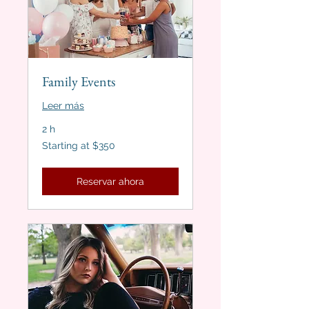
Family Events
Leer más
2 h
Starting
Starting at $350
at
$350
Reservar ahora