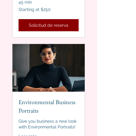
45 min
Starting
Starting at $250
at
$250
Solicitud de reserva
Environmental Business
Portraits
Give you business a new look
with Environmental Portraits!