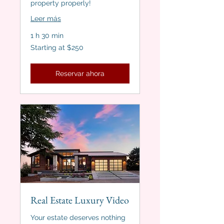
property properly!
Leer más
1 h 30 min
Starting
Starting at $250
at
$250
Reservar ahora
Real Estate Luxury Video
Your estate deserves nothing