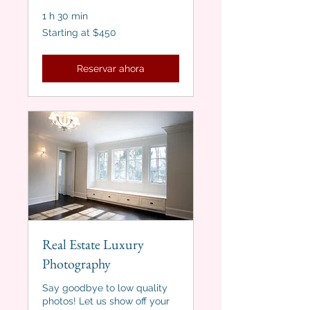
1 h 30 min
Starting
Starting at $450
at
$450
Reservar ahora
Real Estate Luxury
Photography
Say goodbye to low quality
photos! Let us show off your